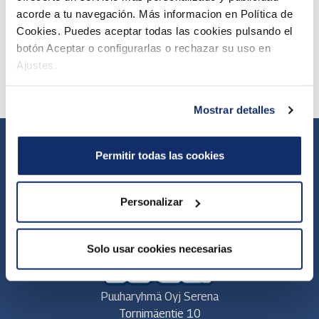
acorde a tu navegación. Más informacion en Política de
Cookies. Puedes aceptar todas las cookies pulsando el
Saunas
botón Aceptar o configurarlas o rechazar su uso en
Ajustes.
Mostrar detalles
Permitir todas las cookies
Webcam
General terms and conditions of sale
Privacy Policy
Newsletter
Personalizar
Oiva
Cookies Policy
Internal reporting channel
Solo usar cookies necesarias
Puuharyhmä Oyj Serena
Tornimäentie 10