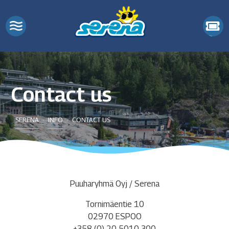
Contact us
SERENA
INFO
CONTACT US
Puuharyhmä Oyj / Serena
Tornimäentie 10
02970 ESPOO
+358 (0) 20 5010 300