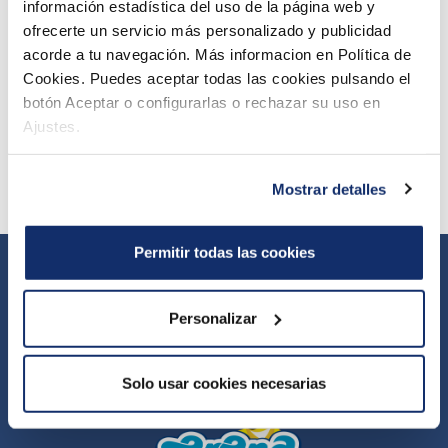
información estadística del uso de la página web y
ofrecerte un servicio más personalizado y publicidad
Chalet Catering
acorde a tu navegación. Más informacion en Política de
Cookies. Puedes aceptar todas las cookies pulsando el
Hotels
botón Aceptar o configurarlas o rechazar su uso en
Ajustes.
Shopping, Services & Nearby Activities
Mostrar detalles
Permitir todas las cookies
Webcam
General terms and conditions of sale
Personalizar
Privacy Policy
Newsletter
Oiva
Cookies Policy
Internal reporting channel
Solo usar cookies necesarias