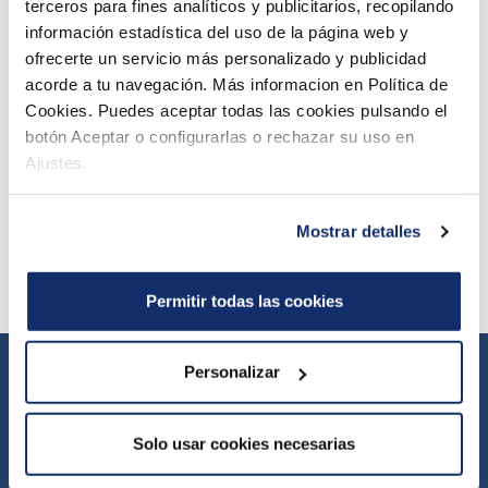
terceros para fines analíticos y publicitarios, recopilando
información estadística del uso de la página web y
Vesipuiston kausikortit
ofrecerte un servicio más personalizado y publicidad
acorde a tu navegación. Más informacion en Política de
Liukumäet ja altaat
Cookies. Puedes aceptar todas las cookies pulsando el
botón Aceptar o configurarlas o rechazar su uso en
Ajustes.
360 asteen esittely
Mostrar detalles
Vesipuiston säännöt
Permitir todas las cookies
Personalizar
Webcam
Yleiset myyntiehdot
Tietosuojakäytäntö
Whistleblowing-ilmoituskanava
Uutiskirje
Solo usar cookies necesarias
Oiva
Evästepolitiikka
Rekrytointi