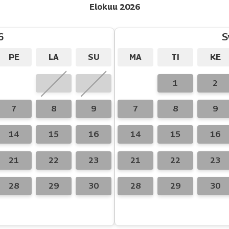
Elokuu 2026
6
S
PE
LA
SU
MA
TI
KE
1
2
1
2
7
8
9
7
8
9
14
15
16
14
15
16
21
22
23
21
22
23
28
29
30
28
29
30