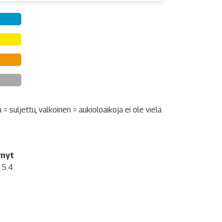
 suljettu, valkoinen = aukioloaikoja ei ole vielä
ynyt
 5.4.