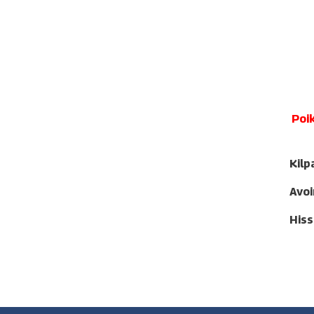
Poi
Kilp
Avoi
Hiss