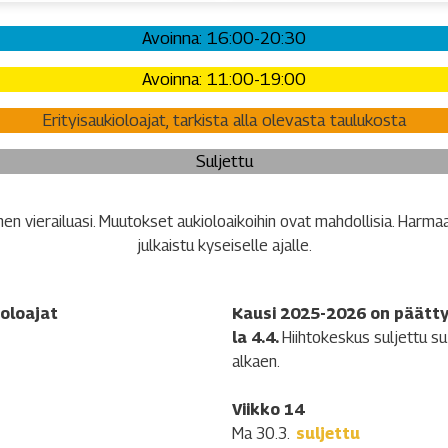
Avoinna: 16:00-20:30
Avoinna: 11:00-19:00
Erityisaukioloajat, tarkista alla olevasta taulukosta
Suljettu
en vierailuasi. Muutokset aukioloaikoihin ovat mahdollisia. Harmaa =
julkaistu kyseiselle ajalle.
oloajat
Kausi 2025-2026 on päätt
la 4.4.
Hiihtokeskus suljettu su
alkaen.
Viikko 14
Ma 30.3.
suljettu