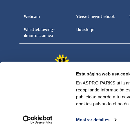
Webcam
Yleiset myyntiehdot
Whistleblowing-
Uutiskirje
ilmoituskanava
Esta página web usa cook
Puuharyhmä Oyj Serena
En ASPRO PARKS utilizamos
Tornimäentie 10
recopilando información es
02970 ESPOO
publicidad acorde a tu na
+358 (0) 20 5010 300
cookies pulsando el botón 
info.serena@puuhagroup.com
Mostrar detalles