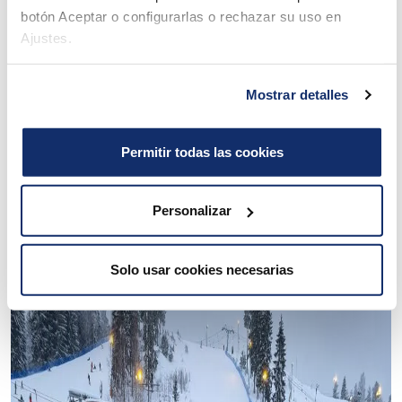
botón Aceptar o configurarlas o rechazar su uso en
hiihtokeskuksissa, ja Serenan hiihtokoulussa on
Ajustes.
mahdollisuus tehdä opetustyötä heti kurssin jälkeen.
Vaatimukset kurssille: ikä vähintään 17 vuotta, oma
Mostrar detalles
hiihtotaito hyvällä tasolla, motivoitunut, avoin,
kehityskykyinen. Hae kurssille lähettämällä sähköpostilla
Permitir todas las cookies
lyhyt hakukirje mistä ilmenee hakijan tiedot ja
hiihtotausta sekä miksi haluat hiihdonopettajaksi
Personalizar
osoitteeseen:
info@serenahiihtokoulu.com
.
Solo usar cookies necesarias