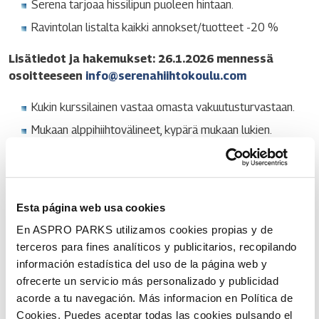
Serena tarjoaa hissilipun puoleen hintaan.
Ravintolan listalta kaikki annokset/tuotteet -20 %
Lisätiedot ja hakemukset: 26.1.2026 mennessä
osoitteeseen
info@serenahiihtokoulu.com
Kukin kurssilainen vastaa omasta vakuutusturvastaan.
Mukaan alppihiihtovälineet, kypärä mukaan lukien.
Kouluttaja / lisätiedot: Juha Räsänen 0445087912.
Koulutus on kaksiosainen, ennen hiihtokeskuksen
lähiopetusjaksoa kurssilaiset suorittavat verkko-opinnot
Esta página web usa cookies
(n. 3 viikkoa), jonka jälkeen on lähiopetusjaksot rinteessä
En ASPRO PARKS utilizamos cookies propias y de
kuutena päivänä jakautuen kahteen viikonloppuun.
terceros para fines analíticos y publicitarios, recopilando
información estadística del uso de la página web y
Perjantaisin aloitetaan klo 16:00 ja la-su opetus alkaa
ofrecerte un servicio más personalizado y publicidad
klo 11:00.
acorde a tu navegación. Más informacion en Política de
Kurssin läpäisseet voivat toimia hiihdonopettajina
Cookies. Puedes aceptar todas las cookies pulsando el