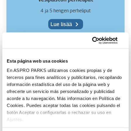
4 ja 5 hengen perheliput
Lue lisää
Päivälippu
37,00 €
Esta página web usa cookies
En ASPRO PARKS utilizamos cookies propias y de
terceros para fines analíticos y publicitarios, recopilando
información estadística del uso de la página web y
0-3-vuotiaat veloituksetta
ofrecerte un servicio más personalizado y publicidad
Kokopäivälippu vesipuistoon
acorde a tu navegación. Más informacion en Política de
Cookies. Puedes aceptar todas las cookies pulsando el
Osta liput
botón Aceptar o configurarlas o rechazar su uso en
Ajustes.