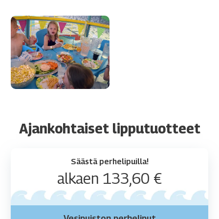
Synttärit Serenassa
Katso lisää
Ajankohtaiset lipputuotteet
Säästä perhelipuilla!
alkaen 133,60 €
Vesipuiston perheliput