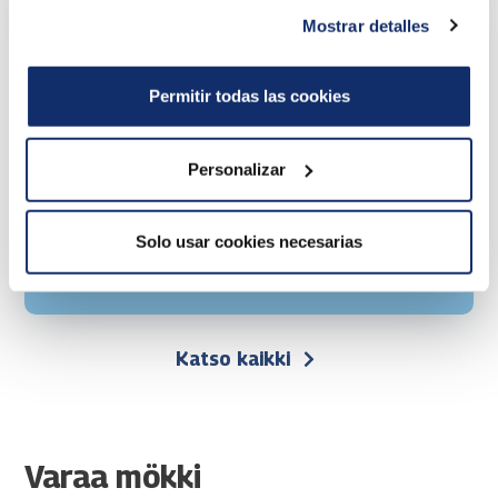
Vesipuiston kesäkausikortit
Mostrar detalles
alkaen 115 €
Permitir todas las cookies
Serenan tai koko Puuharyhmän
Personalizar
kesäkausikortit
Voimassa kesäkauden 2026
Solo usar cookies necesarias
Lue lisää
Katso kaikki
Varaa mökki