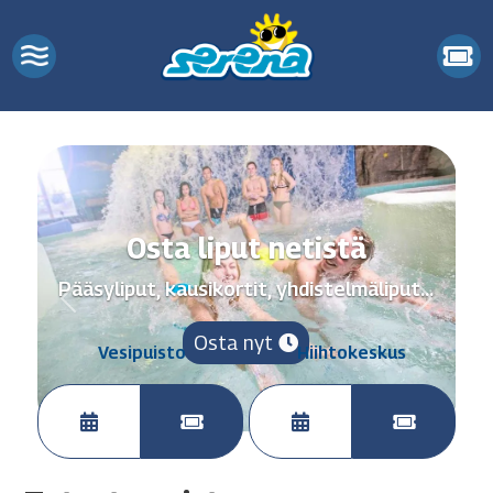
Osta liput netistä
Pääsyliput, kausikortit, yhdistelmäliput...
Previous
Next
Osta nyt
Vesipuisto
Hiihtokeskus