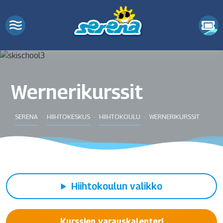
Wernerikurssit
SERENA
HIIHTOKESKUS
HIIHTOKOULU
WERNERIKURSSIT
Hiihtokoulun valikko
Kurssien varauskalenteri