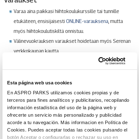
Varaa aina paikkasi hiihtokoulukurssille tai tunnille
etukäteen, ensisijaisesti
ONLINE-varauksena
, mutta
myös hiihtokoulutiskiltä onnistuu.
Välinevuokrauksen varaukset hoidetaan myös Serenan
verkkokaupan kautta.
Maksutavat
Kurssit ja tunnit maksetaan ensisijaisesti online-
Esta página web usa cookies
verkkomaksuna varauksen yhteydessä.
En ASPRO PARKS utilizamos cookies propias y de
Paikan päällä tehdyt varaukset voi maksaa kaikilla
terceros para fines analíticos y publicitarios, recopilando
Serenassa käyvillä maksutavoilla (yleisimmät pankki- ja
información estadística del uso de la página web y
ofrecerte un servicio más personalizado y publicidad
luottokortit, käteinen, Epassi, Smartum, Edenred).
acorde a tu navegación. Más informacion en Política de
Cookies. Puedes aceptar todas las cookies pulsando el
botón Aceptar o configurarlas o rechazar su uso en