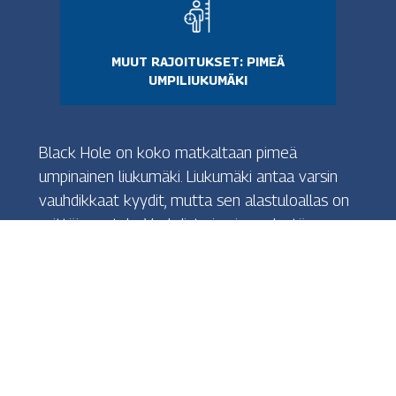
MUUT RAJOITUKSET: PIMEÄ
UMPILIUKUMÄKI
Black Hole on koko matkaltaan pimeä
umpinainen liukumäki. Liukumäki antaa varsin
vauhdikkaat kyydit, mutta sen alastuloallas on
erittäin matala. Vauhdista ja pimeydestä
johtuen liukumäkeä ei suositella aivan pienille
lapsille, mutta se soveltuu kuitenkin myös
uimataidottomille.